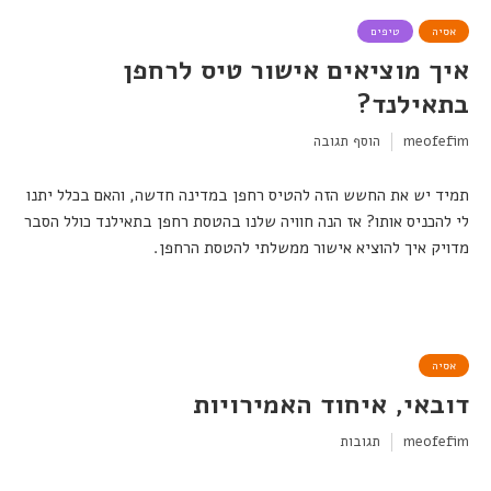
אסיה
טיפים
איך מוציאים אישור טיס לרחפן
בתאילנד?
meofefim
הוסף תגובה
תמיד יש את החשש הזה להטיס רחפן במדינה חדשה, והאם בכלל יתנו
לי להכניס אותו? אז הנה חוויה שלנו בהטסת רחפן בתאילנד כולל הסבר
מדויק איך להוציא אישור ממשלתי להטסת הרחפן.
אסיה
דובאי, איחוד האמירויות
meofefim
תגובות