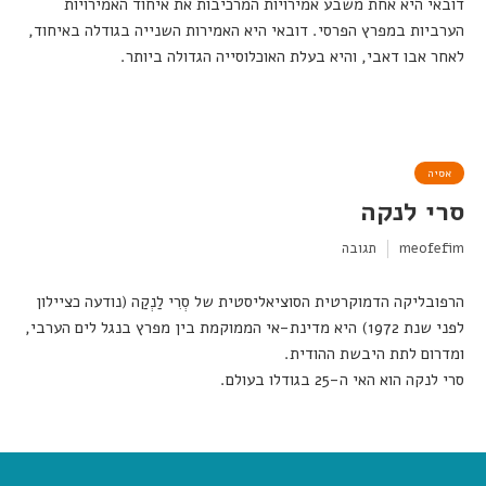
דובאי היא אחת משבע אמירויות המרכיבות את איחוד האמירויות
הערביות במפרץ הפרסי. דובאי היא האמירות השנייה בגודלה באיחוד,
לאחר אבו דאבי, והיא בעלת האוכלוסייה הגדולה ביותר.
אסיה
סרי לנקה
meofefim
תגובה
הרפובליקה הדמוקרטית הסוציאליסטית של סְרִי לַנְקַה (נודעה כציילון
לפני שנת 1972) היא מדינת-אי הממוקמת בין מפרץ בנגל לים הערבי,
ומדרום לתת היבשת ההודית.
סרי לנקה הוא האי ה-25 בגודלו בעולם.