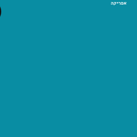
אפריקה
נגיעה קטנה מהיופי הזה שנקרא
ill be from this shop 🚘🚗
e 📷🌈🌏
ood walls left me speechless. . . . .
Cool and colorful museum at wynwood walls district