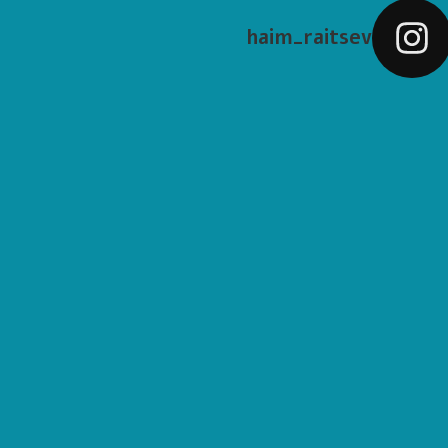
haim_raitsev
We remember
My next car w
Colourful people, colourful pictur
Amazing Wynw