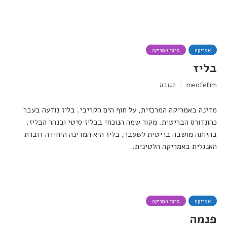
אמריקה
מרכז אמריקה
בליז
meofefim
תגובה
מדינה באמריקה המרכזית, על חוף הים הקריבי. בליז נודעה בעבר
כהונדורס הבריטית. מקור שמה הנוכחי בבליז סיטי ובנהר הבליז.
בהיותה מושבה בריטית לשעבר, בליז היא המדינה היחידה דוברת
האנגלית באמריקה הלטינית.
אמריקה
מרכז אמריקה
פנמה