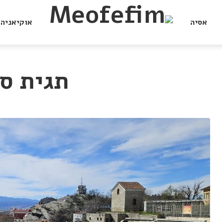
אסיה
אוקיאניה
תגית סו