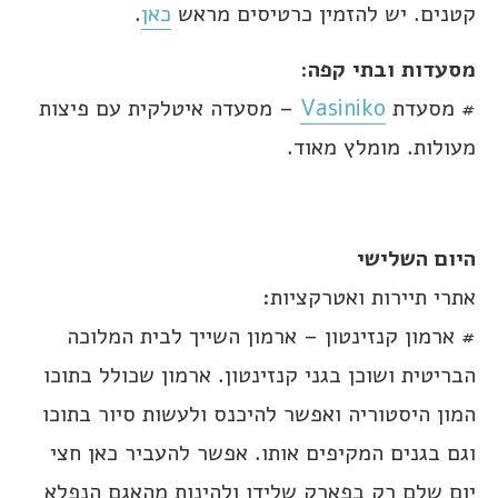
קטנים. יש להזמין כרטיסים מראש
כאן
.
מסעדות ובתי קפה
:
# מסעדת
Vasiniko
– מסעדה איטלקית עם פיצות
מעולות. מומלץ מאוד.
היום השלישי
אתרי תיירות ואטרקציות:
# ארמון קנזינטון – ארמון השייך לבית המלוכה
הבריטית ושוכן בגני קנזינטון. ארמון שכולל בתוכו
המון היסטוריה ואפשר להיכנס ולעשות סיור בתוכו
וגם בגנים המקיפים אותו. אפשר להעביר כאן חצי
יום שלם רק בפארק שלידו ולהינות מהאגם הנפלא