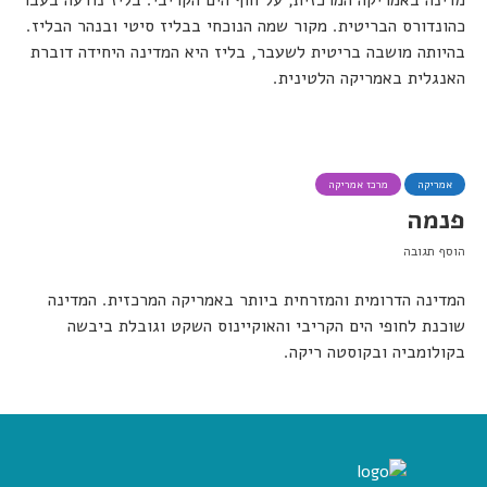
מדינה באמריקה המרכזית, על חוף הים הקריבי. בליז נודעה בעבר
כהונדורס הבריטית. מקור שמה הנוכחי בבליז סיטי ובנהר הבליז.
בהיותה מושבה בריטית לשעבר, בליז היא המדינה היחידה דוברת
האנגלית באמריקה הלטינית.
אמריקה
מרכז אמריקה
פנמה
הוסף תגובה
המדינה הדרומית והמזרחית ביותר באמריקה המרכזית. המדינה
שוכנת לחופי הים הקריבי והאוקיינוס השקט וגובלת ביבשה
בקולומביה ובקוסטה ריקה.