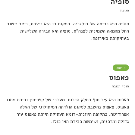
סופיה
תגובה
סופיה היא בריתה של בולגריה. במקום בו היא ניצבת, ניצב יישוב
החל מהמאה השמינית לפנה"ס. סופיה היא הבירה השלישית
בעתיקותה באירופה.
אירופה
פאפוס
הוסף תגובה
פאפוס היא עיר חוף בחלק הדרום-מערבי של קפריסין ובירת מחוז
פאפוס. פאפוס נחשבת למקום הולדתה המיתולוגי של האלה
אפרודיטה. בתקופה היוונית-רומא העתיקה הייתה פאפוס עיר
גדולה ומרכזית, ושימשה כבירת האי כולו.