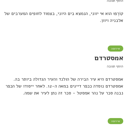
הוסף תגובה
קוֹרְְפוּ הוא אי יווני, הנמצא בים היוני, בצמוד לחופים המערבים של
אלבניה ויוון.
אירופה
אמסטרדם
הוסף תגובה
אמסטרדם היא עיר הבירה של הולנד והעיר הגדולה ביותר בה.
אמסטרדם נוסדה ככפר דייגים במאה ה-12. לאחר ייסודו של הכפר
נבנה סכר על נהר אמסטל - סכר זה נתן לעיר את שמה.
אירופה