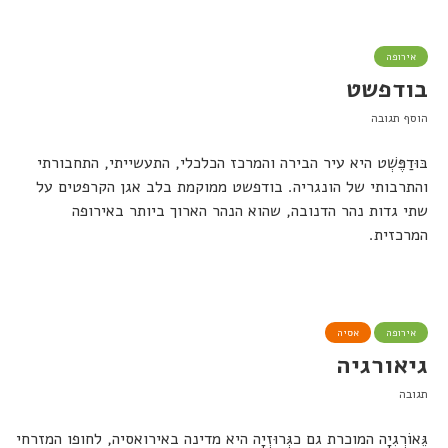
אירופה
בודפשט
הוסף תגובה
בּוּדַפֶּשְׁט היא עיר הבירה והמרכז הכלכלי, התעשייתי, התחבורתי
והתרבותי של הונגריה. בודפשט ממוקמת בלב אגן הקרפטים על
שתי גדות נהר הדנובה, שהוא הנהר הארוך ביותר באירופה
המרכזית.
אירופה
אסיה
גיאורגיה
תגובה
גֵּאוֹרְגִיָה המוכרת גם כגְּרוּזְיָה היא מדינה באירואסיה, לחופו המזרחי