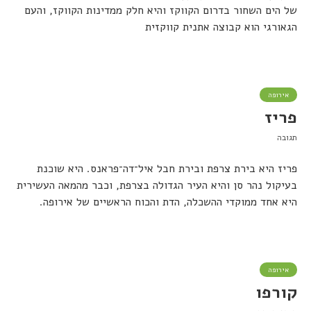
של הים השחור בדרום הקווקז והיא חלק ממדינות הקווקז, והעם
הגאורגי הוא קבוצה אתנית קווקזית
אירופה
פריז
תגובה
פריז היא בירת צרפת ובירת חבל איל־דה־פראנס. היא שוכנת
בעיקול נהר סן והיא העיר הגדולה בצרפת, וכבר מהמאה העשירית
היא אחד ממוקדי ההשכלה, הדת והכוח הראשיים של אירופה.
אירופה
קורפו