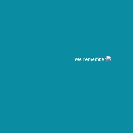
We reme