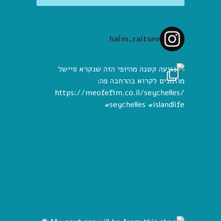
haim_raitsev
 הזה שנקרא
My ne