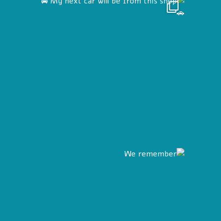
We reme