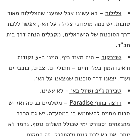
צלילות
– לא עשינו אבל שמענו שהצלילות מאוד
טובות. יש כמה מועדוני צלילה על האי, אפשר ללכת
דרך הסוכנות של הישראלים, מקבלים הנחה דרך בית
חב”ד.
שנירקול
– היה מאוד כיף, היינו ב-3 נקודות
וראינו המון בעלי חיים – חתולי ים, צבים, כוכבי ים
ועוד. יצאנו דרך סוכנות שמצאנו על האי.
שכירת ג’יפ וטיול באי
– לא עשינו.
רחצה בחוף Paradise
– משלמים כניסה ואז יש
סכום מסוים להשתמש בו במסעדה. יש גם הרבה
מתנפחים וספורט ימי שכולל תשלום נוסף. נחמד לא
יותר. אם בא לכם לנוח ולהתפנק, זה המקום.