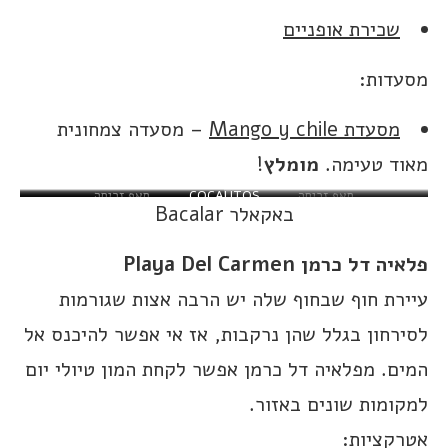
שכירת אופניים
מסעדות:
מסעדת Mango y chile
– מסעדה צמחונית
מאוד טעימה.
מומלץ
!
סאפ זריחה
COCALITOS
סאפ זריחה
סאפ זריחה
באקאלר Bacalar
פלאיה דל כרמן Playa Del Carmen
עיירת חוף שבחוף שלה יש הרבה אצות שגורמות
לסירחון בגלל שהן נרקבות, אז אי אפשר להיכנס אל
המים. מפלאיה דל כרמן אפשר לקחת המון טיולי יום
למקומות שונים באזור.
אטרקציות: