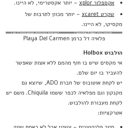
אקספלור xplor
– יותר אקסטרימי, לא היינו.
שקרט xcaret
– יותר מכוון לתרבות של
מקסיקו, לא היינו.
סנוטה עדן Cenote Eden
האגמים הורודים Las Coloradas
פלאיה דל כרמן Playa Del Carmen
הולבוש
Holbox
אי מקסים שיש בו חוף מהמם ללא אצות שאפשר
להעביר בו יום שלם.
יש לקחת אוטובוס של חברת ADO, שיוצא גם
מקנקון וגם מפלאיה לכפר ששמו Chiquila. משם יש
לקחת מעבורת להולבוש.
אטרקציות:
סיור פלנקטונים
– עשינו אבל לא באמת שווה