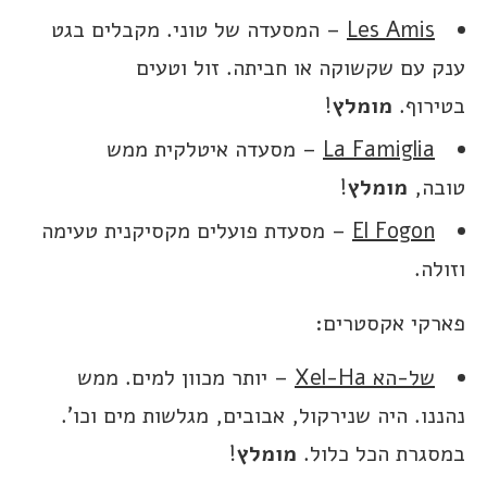
Les Amis
– המסעדה של טוני. מקבלים בגט
ענק עם שקשוקה או חביתה. זול וטעים
בטירוף.
מומלץ
!
La Famiglia
– מסעדה איטלקית ממש
טובה,
מומלץ
!
El Fogon
– מסעדת פועלים מקסיקנית טעימה
וזולה.
פארקי אקסטרים:
של-הא Xel-Ha
– יותר מכוון למים. ממש
נהננו. היה שנירקול, אבובים, מגלשות מים וכו’.
במסגרת הכל כלול.
מומלץ
!