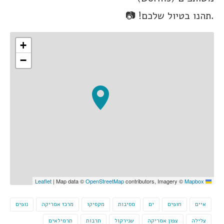
.תהנו בטיול שלכם! 📷
+
−
|
Map data ©
OpenStreetMap
contributors, Imagery ©
Mapbox
Leaflet
איים
חופים
ים
מסיבות
מקסיקו
מרכז אמריקה
נופים
צלילה
צפון אמריקה
שנירקול
תרבות
תרמילאים