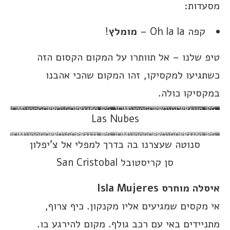
מסעדות:
קפה Oh la la –
מומלץ
!
טיפ שלנו – אל תוותרו על המקום הקסום הזה
כשתגיעו למקסיקו, זהו המקום שהכי אהבנו
במקסיקו כולה.
DCIM\100GOPRO\GOPR3360.JPG
DCIM\100GOPRO\GOPR3268.JPG
DCIM\100GOPRO\GOPR3229.JPG
DCIM\100GOPRO\GOPR3221.JPG
Las Nubes
DCIM\100GOPRO\GOPR3373.JPG
DCIM\100GOPRO\GOPR3369.JPG
סנוטה שעצרנו בה בדרך למפלי אל צ’יפלון
סן קריסטובל San Cristobal
איסלה מוחרס Isla Mujeres
אי מקסים שמגיעים אליו מקנקון. כיף צרוף,
מתניידים באי עם רכב גולף. מקום להירגע בו.