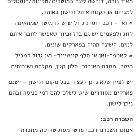
מאוד נוחה, דורשת לינה במוטלים/מלונות/הוסטלים
למניהם או לקנות אוהל ולישון באוהל.
# ואן – רכב יחסית גדול שיש לו מיטה שמתאימה
לזוג ולפעמים יש גם ברז וכיור שאפשר לחבר אותם
למים. השינה תהיה בפארקים שונים.
# קאמפר-ואן או סלף קונטיינד- ואן גדול המכיל
מיטה, מטבח מאובזר, סלון קטן, מקלחת ושירותים.
יש לציין שלא ניתן לעצור בכל מקום ולישון – ישנם
פארקים מסודרים שיש לשלם להם דמי כניסה ובהם
ניתן לישון.
השכרת רכב:
אנחנו השכרנו רכבי פרטי מסוג טויוטה מחברת